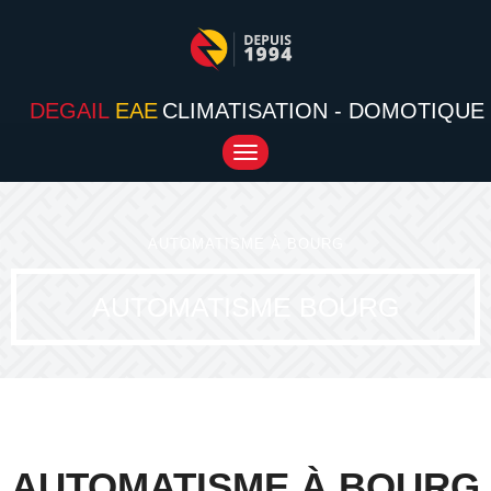
DEGAIL
EAE
CLIMATISATION - DOMOTIQUE
Toggle
navigation
AUTOMATISME À BOURG
AUTOMATISME BOURG
AUTOMATISME À BOURG