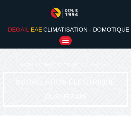
DEGAIL
EAE
CLIMATISATION - DOMOTIQUE
Toggle
navigation
INSTALLATION ÉLECTRIQUE À CUBNEZAIS
INSTALLATION ÉLECTRIQUE
CUBNEZAIS