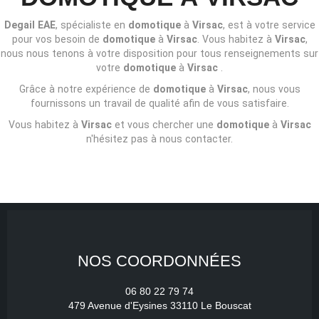
Degail EAE
, spécialiste en
domotique
à
Virsac
, est à votre service
pour vos besoin de
domotique
à
Virsac
. Vous habitez à
Virsac
,
nous nous tenons à votre disposition pour tous renseignements sur
votre
domotique
à
Virsac
.
Grâce à notre expérience de
domotique
à
Virsac
, nous vous
fournissons un travail de qualité afin de vous satisfaire.
Vous habitez à
Virsac
et vous chercher une
domotique
à
Virsac
n'hésitez pas à nous contacter.
NOS COORDONNÉES
06 80 22 79 74
479 Avenue d'Eysines 33110 Le Bouscat