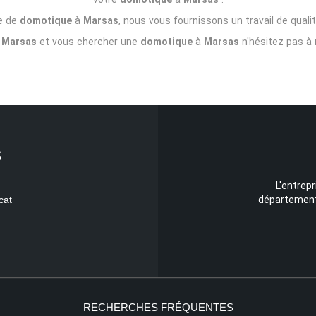
e de
domotique
à
Marsas
, nous vous fournissons un travail de qualit
à
Marsas
et vous chercher une
domotique
à
Marsas
n'hésitez pas à 
S
L'entrep
cat
département 
RECHERCHES FRÉQUENTES