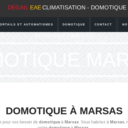
DEGAIL
EAE
CLIMATISATION - DOMOTIQUE
ORTAILS ET AUTOMATISMES
DOMOTIQUE
CONTACT
NO
DOMOTIQUE À MARSAS
OTIQUE MA
DOMOTIQUE À MARSAS
ce pour vos besoin de
domotique
à
Marsas
. Vous habitez à
Marsas
,
votre
domotique
à
Marsas
.