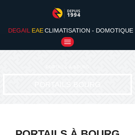
DEGAIL
EAE
CLIMATISATION - DOMOTIQUE
Toggle
navigation
PORTAILS À BOURG
PORTAILS BOURG
PORTAILS À BOURG