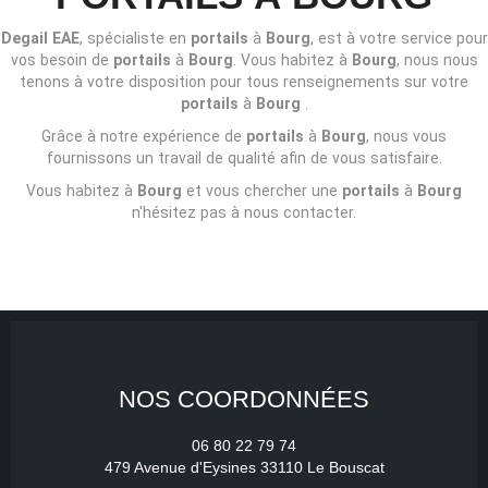
Degail EAE
, spécialiste en
portails
à
Bourg
, est à votre service pour
vos besoin de
portails
à
Bourg
. Vous habitez à
Bourg
, nous nous
tenons à votre disposition pour tous renseignements sur votre
portails
à
Bourg
.
Grâce à notre expérience de
portails
à
Bourg
, nous vous
fournissons un travail de qualité afin de vous satisfaire.
Vous habitez à
Bourg
et vous chercher une
portails
à
Bourg
n'hésitez pas à nous contacter.
NOS COORDONNÉES
06 80 22 79 74
479 Avenue d'Eysines 33110 Le Bouscat